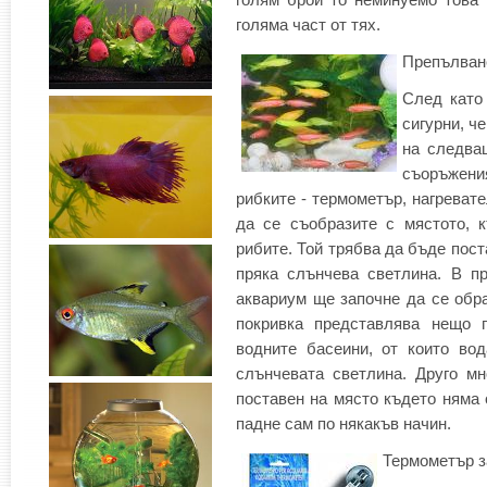
голяма част от тях.
Препълване
След като 
сигурни, ч
на следва
съоръжен
рибките - термометър, нагревате
да се съобразите с мястото, 
рибите. Той трябва да бъде пост
пряка слънчева светлина. В п
аквариум ще започне да се обра
покривка представлява нещо 
водните басеини, от които во
слънчевата светлина. Друго м
поставен на място където няма 
падне сам по някакъв начин.
Термометър з