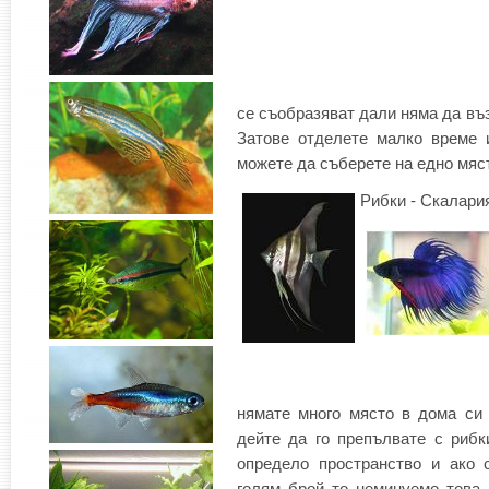
се съобразяват дали няма да въ
Затове отделете малко време 
можете да съберете на едно мяс
Рибки - Скалари
нямате много място в дома си
дейте да го препълвате с рибк
определо пространство и ако 
голям брой то неминуемо това