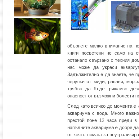
обърнете малко внимание на не
книги посветени не само на о
останало свързано с техния дом
нас може да украси аквариу
Задължително е да знаете, че п
черупки от миди, рапани, морс
трябва да бъде грижливо дези
опасност от възможни болести по
След като всичко до момента е 
аквариума с вода. Много важно
престой поне 12 часа преди в
напълните аквариума е добре да 
от която помага за неутрализир